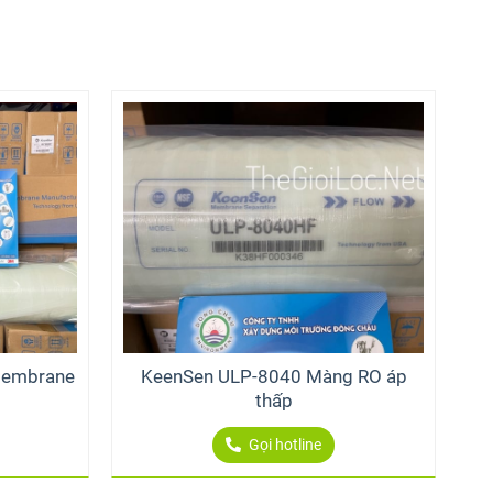
Membrane
KeenSen ULP-8040 Màng RO áp
thấp
Gọi hotline