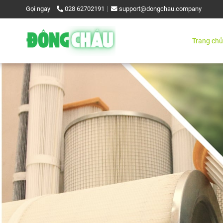
Gọi ngay
028 62702191
support@dongchau.company
Trang chủ