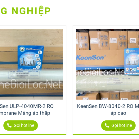
G NGHIỆP
Sen ULP-4040MR-2 RO
KeenSen BW-8040-2 RO 
brane Màng áp thấp
áp cao
Gọi hotline
Gọi hotline