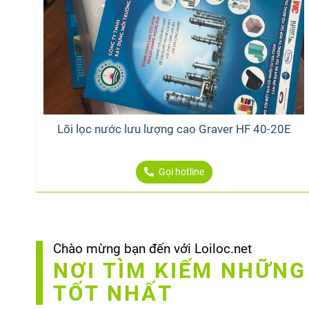
Lõi lọc nước lưu lượng cao Graver HF 40-20E
Gọi hotline
Chào mừng bạn đến với Loiloc.net
NƠI TÌM KIẾM NHỮNG
TỐT NHẤT