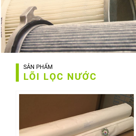
SẢN PHẨM
LÕI LỌC NƯỚC