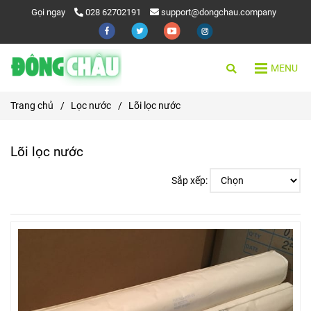
Gọi ngay
028 62702191
support@dongchau.company
MENU
Trang chủ
/
Lọc nước
/
Lõi lọc nước
Lõi lọc nước
Sắp xếp: