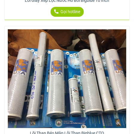
Lõi Giấy Xếp Lọc Nước Hồ Bơi Bigblue 10 Inch
Gọi hotline
Lõi Than Béo Mập Lõi Than Bigblue CTO