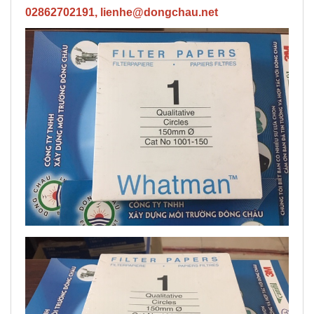
02862702191, lienhe@dongchau.net