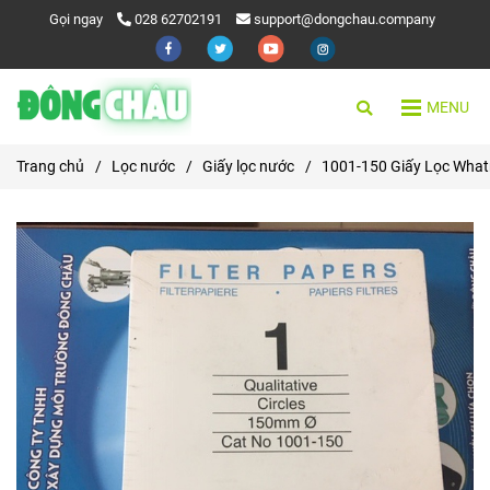
Gọi ngay
028 62702191
support@dongchau.company
MENU
Trang chủ
/
Lọc nước
/
Giấy lọc nước
/
1001-150 Giấy Lọc Wha