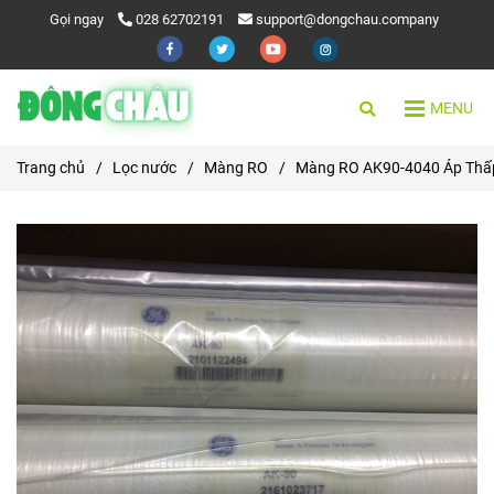
Gọi ngay
028 62702191
support@dongchau.company
MENU
Trang chủ
/
Lọc nước
/
Màng RO
/
Màng RO AK90-4040 Áp Thấ