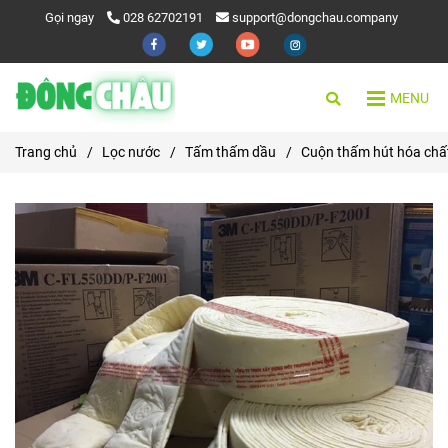
Gọi ngay
028 62702191
support@dongchau.company
MENU
Trang chủ
/
Lọc nước
/
Tấm thấm dầu
/
Cuộn thấm hút hóa chấ