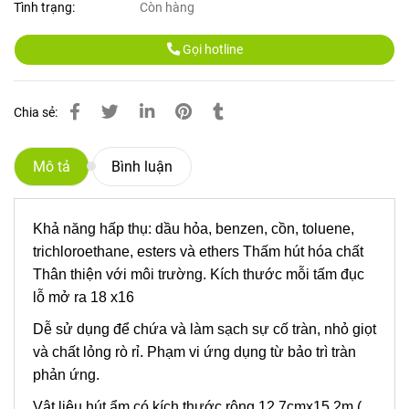
Tình trạng:
Còn hàng
Gọi hotline
Chia sẻ:
Mô tả
Bình luận
Khả năng hấp thụ: dầu hỏa, benzen, cồn, toluene,
trichloroethane, esters và ethers Thấm hút hóa chất
Thân thiện với môi trường. Kích thước mỗi tấm đục
lỗ mở ra 18 x16
Dễ sử dụng để chứa và làm sạch sự cố tràn, nhỏ giọt
và chất lỏng rò rỉ. Phạm vi ứng dụng từ bảo trì tràn
phản ứng.
Vật liệu hút ẩm có kích thước rộng 12.7cmx15.2m (