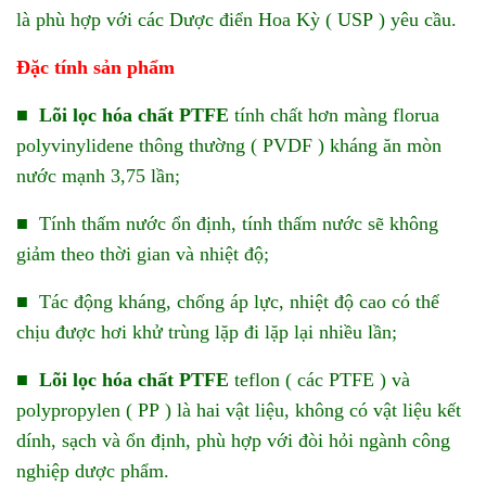
là phù hợp với các Dược điển Hoa Kỳ ( USP ) yêu cầu.
Đặc tính sản phẩm
■
Lõi lọc hóa chất PTFE
tính chất hơn màng florua
polyvinylidene thông thường ( PVDF ) kháng ăn mòn
nước mạnh 3,75 lần;
■ Tính thấm nước ổn định, tính thấm nước sẽ không
giảm theo thời gian và nhiệt độ;
■ Tác động kháng, chống áp lực, nhiệt độ cao có thể
chịu được hơi khử trùng lặp đi lặp lại nhiều lần;
■
Lõi lọc hóa chất PTFE
teflon ( các PTFE ) và
polypropylen ( PP ) là hai vật liệu, không có vật liệu kết
dính, sạch và ổn định, phù hợp với đòi hỏi ngành công
nghiệp dược phẩm.