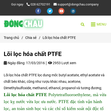
Gọi ngay
028 62702191
support@dongchau.company
MENU
Trang chủ
/
Chia sẻ
/
Lõi lọc hóa chất PTFE
Lõi lọc hóa chất PTFE
Ngày đăng:
17/03/2016
2953 Lượt xem
Lõi lọc hóa chất PTFE lọc dung môi: butyl acetate, ethyl acetate và
chất béo khác, cũng như rượu khác nhau, acetone,
Dimethylsulfoxide, methanol, ethanol, propanol và tương đương;
Lõi lọc hóa chất PTFE
Polytetrafluoroethylene, mà vừa
lọc kỵ nước vừa lọc ưa nước. PTFE đặc tính vận hành
lọc, an toàn sinh học và các chỉ số kiểm soát nội độc tố