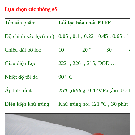
Lựa chọn các thông số
Tên sản phẩm
Lõi lọc hóa chất PTFE
Độ chính xác lọc(mm)
0.05 , 0.1 , 0.22 , 0.45 , 0.65 , 1.0 
Chiều dài bộ lọc
10 "
20 "
30 "
40
Giao diện Lọc
222 , 226 , 215, DOE …
o
Nhiệt độ tối đa
90
C
Áp lực tối đa
25°C,dương: 0.42MPa ,âm: 0.21
Điều kiện khử trùng
Khử trùng hơi 121 °C , 30 phút