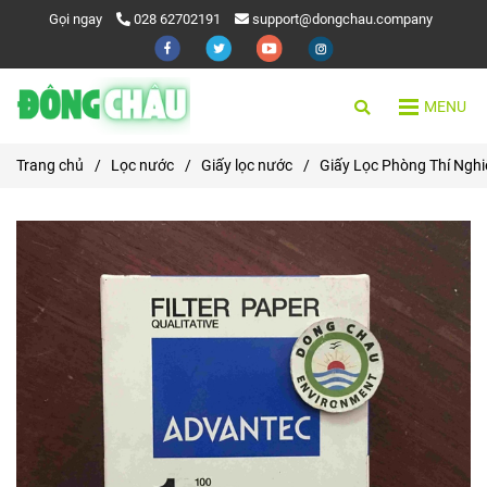
Gọi ngay
028 62702191
support@dongchau.company
MENU
Trang chủ
/
Lọc nước
/
Giấy lọc nước
/
Giấy Lọc Phòng Thí Ngh