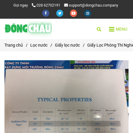
Gọi ngay
028 62702191
support@dongchau.company
MENU
Trang chủ
/
Lọc nước
/
Giấy lọc nước
/
Giấy Lọc Phòng Thí Ngh