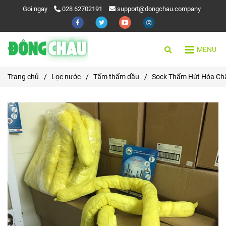
Gọi ngay
028 62702191
support@dongchau.company
MENU
Trang chủ
/
Lọc nước
/
Tấm thấm dầu
/
Sock Thấm Hút Hóa Ch