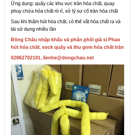
Ứng dụng: quây các khu vực tràn hóa chất, quay
phuy chứa hóa chất rò rỉ, xử lý sự cố tràn hóa chất
Sau khi thấm hút hóa chất, có thể vắt hóa chất ra và
tái sử dụng nhiều lần
Đông Châu nhập khẩu và phân phối giá sỉ Phao
hút hóa chất, sock quây và thu gom hóa chất tràn
02862702191, lienhe@dongchau.net